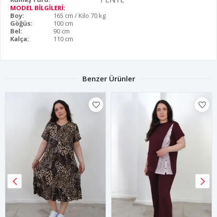
MODEL BİLGİLERİ:
Boy:
165 cm / Kilo 70 kg
Göğüs:
100 cm
Bel:
90 cm
Kalça:
110 cm
Benzer Ürünler