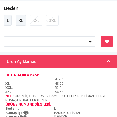
Beden
L
XL
XXL
3XL
Ürün Açıklaması
BEDEN AÇIKLAMASI:
L:
44-46
XL
:
48-50
XXL:
52-54
3XL:
56-58
NOT
: ÜRÜN İÇ GÖSTERMEZ PAMUKLU FULL ESNEK LİKRALI PENYE
KUMAŞTIR. RAHAT KALIPTIR.
ÜRÜN / NUMUNE BİLGİLERİ:
Bedeni:
L
Kumaş İçeriği:
PAMUKLU,LİKRALI
PENYE
Kumaş Türü: