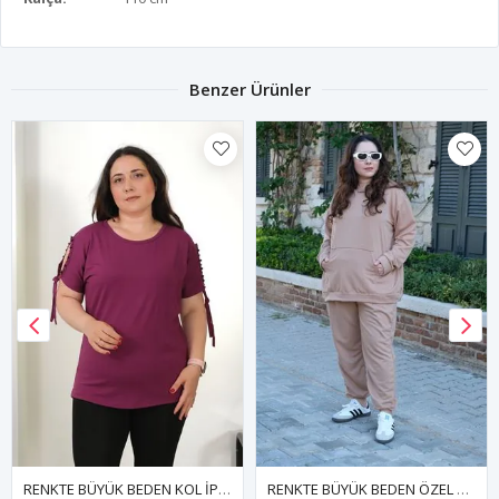
Benzer Ürünler
RENKTE BÜYÜK BEDEN KOL İPLİ İNCİLİ MOR BLUZ
RENKTE BÜYÜK BEDEN ÖZEL ÜRETİM KANGURU CEPLİ SÜTLÜ KAHVE EŞOFMAN TAKIMI