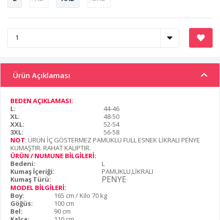
Ürün Açıklaması
BEDEN AÇIKLAMASI:
L:
44-46
XL
:
48-50
XXL:
52-54
3XL:
56-58
NOT
: ÜRÜN İÇ GÖSTERMEZ PAMUKLU FULL ESNEK LİKRALI PENYE
KUMAŞTIR. RAHAT KALIPTIR.
ÜRÜN / NUMUNE BİLGİLERİ:
Bedeni:
L
Kumaş İçeriği:
PAMUKLU,LİKRALI
PENYE
Kumaş Türü:
MODEL BİLGİLERİ:
Boy:
165 cm / Kilo 70 kg
Göğüs:
100 cm
Bel:
90 cm
Kalça:
110 cm