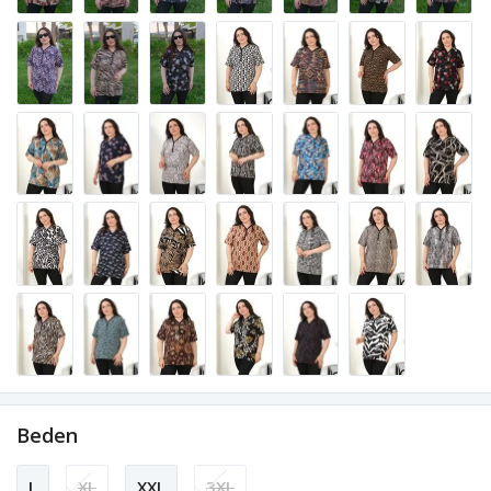
Beden
L
XL
XXL
3XL