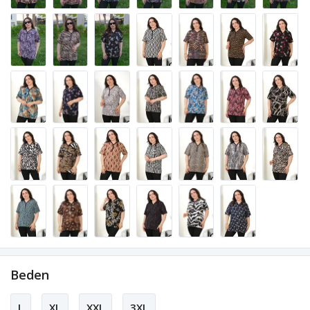
Beden
L
XL
XXL
3XL