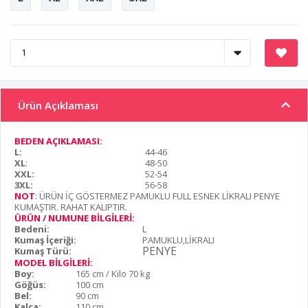
Ürün Açıklaması
BEDEN AÇIKLAMASI:
L:
44-46
XL
:
48-50
XXL:
52-54
3XL:
56-58
NOT
: ÜRÜN İÇ GÖSTERMEZ PAMUKLU FULL ESNEK LİKRALI PENYE
KUMAŞTIR. RAHAT KALIPTIR.
ÜRÜN / NUMUNE BİLGİLERİ:
Bedeni:
L
Kumaş İçeriği:
PAMUKLU,LİKRALI
PENYE
Kumaş Türü:
MODEL BİLGİLERİ:
Boy:
165 cm / Kilo 70 kg
Göğüs:
100 cm
Bel:
90 cm
Kalça:
110 cm