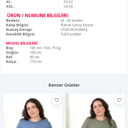
XL:
50-52
XXL:
54-56
ÜRÜN / NUMUNE BİLGİLERİ:
Bedeni:
M - 42 beden
Kalıp Bilgisi:
Rahat Geniş Kesim
Kumaş Detayı:
VİSKON KUMAŞ
Esneklik Bilgisi:
Full Esnektir
MODEL BİLGİLERİ:
Boy:
165 cm / Kilo 75 kg
Göğüs:
100 cm
Bel:
90 cm
Kalça:
110 cm
Benzer Ürünler