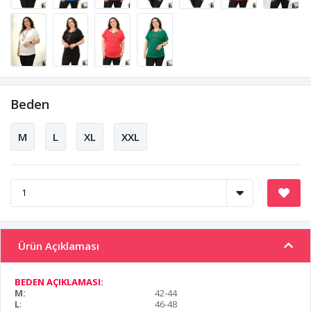
Beden
M
L
XL
XXL
Ürün Açıklaması
BEDEN AÇIKLAMASI:
M:
42-44
L
:
46-48