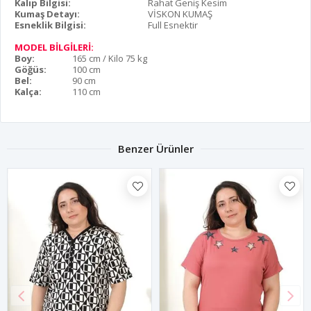
Kalıp Bilgisi:
Rahat Geniş Kesim
Kumaş Detayı:
VİSKON KUMAŞ
Esneklik Bilgisi:
Full Esnektir
MODEL BİLGİLERİ:
Boy:
165 cm / Kilo 75 kg
Göğüs:
100 cm
Bel:
90 cm
Kalça:
110 cm
Benzer Ürünler