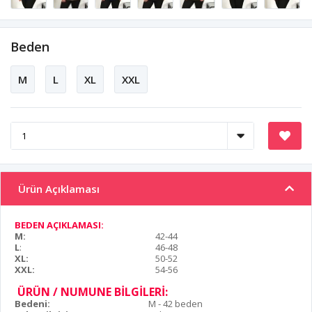
Beden
M
L
XL
XXL
Ürün Açıklaması
BEDEN AÇIKLAMASI:
M:
42-44
L
:
46-48
XL:
50-52
XXL:
54-56
ÜRÜN / NUMUNE BİLGİLERİ:
Bedeni:
M - 42 beden