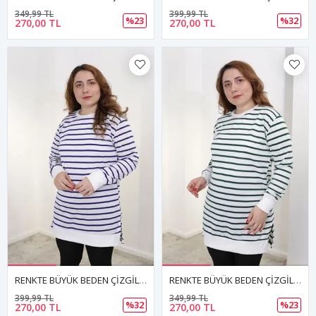
349,99 TL
399,99 TL
%23
%32
270,00 TL
270,00 TL
RENKTE BÜYÜK BEDEN ÇİZGİLİ SAKS SWEAT & TUNİK
RENKTE BÜYÜK BEDEN ÇİZGİLİ YEŞİL SWEAT & TUNİK
399,99 TL
349,99 TL
%32
%23
270,00 TL
270,00 TL