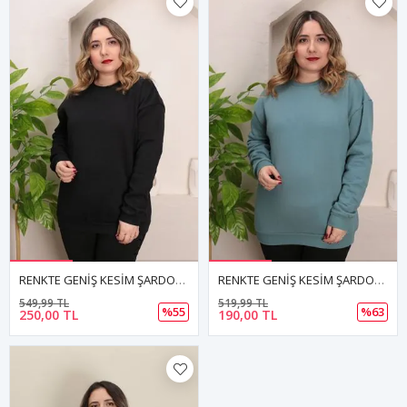
RENKTE GENİŞ KESİM ŞARDONLU DÜZ SİYAH SWEAT
RENKTE GENİŞ KESİM ŞARDONLU DÜZ YEŞİL SWEAT
549,99 TL
519,99 TL
%55
%63
250,00 TL
190,00 TL