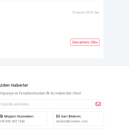
19 Kasım 2019 Salı
Devamını Oku
izden Haberler
mpanya ve Fırsatlarımızdan İlk Siz Haberdar Olun!
Müşteri Hizmetleri:
Geri Bildirim:
+90 850 303 1542
destek@renkte.com