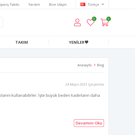
ipariş Takibi
Yardım
Bize Ulaşın
Türkçe
0
0
TAKIM
YENİLER💜
Anasayfa
Blog
24 Mayıs 2023 Çarşamba
larını kullanabilirler. İşte büyük beden kadınların daha
Devamını Oku