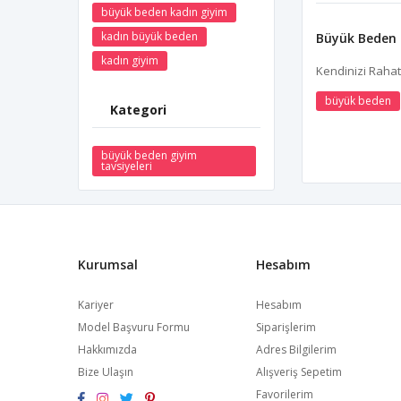
büyük beden kadın giyim
kadın büyük beden
Büyük Beden 
kadın giyim
Kendinizi Rahat 
büyük beden
Kategori
büyük beden giyim
tavsiyeleri
Kurumsal
Hesabım
Kariyer
Hesabım
Model Başvuru Formu
Siparişlerim
Hakkımızda
Adres Bilgilerim
Bize Ulaşın
Alışveriş Sepetim
Favorilerim