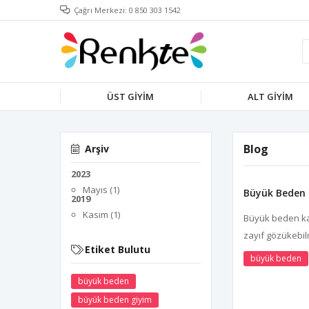
Çağrı Merkezi: 0 850 303 1542
ÜST GİYİM
ALT GİYİM
Blog
Arşiv
2023
Mayıs (1)
Büyük Beden 
2019
Kasım (1)
Büyük beden kad
zayıf gözükebilm
Etiket Bulutu
büyük beden
büyük beden
büyük beden giyim