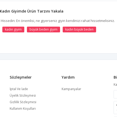
Kadın Giyimde Ürün Tarzını Yakala
Hissedin: En önemlisi, ne giyerseniz giyin kendinizi rahat hissetmelisiniz.
kadın giyim
büyük beden giyim
kadın büyük beden
Sözleşmeler
Yardım
B
Ka
İptal Ve İade
Kampanyalar
Üyelik Sözleşmesi
Gizlilik Sözleşmesi
Kullanım Koşulları