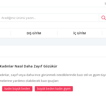
S
DIŞ GİYİM
İÇ GİYİM
Kadınlar Nasıl Daha Zayıf Gözükür
ınlar, zayıf veya daha ince görünmek istediklerinde bazı stil ve giyim tüyo
elerine yardımcı olabilecek bazı ipuçları:
kadın büyük beden
büyük beden kadın giyim