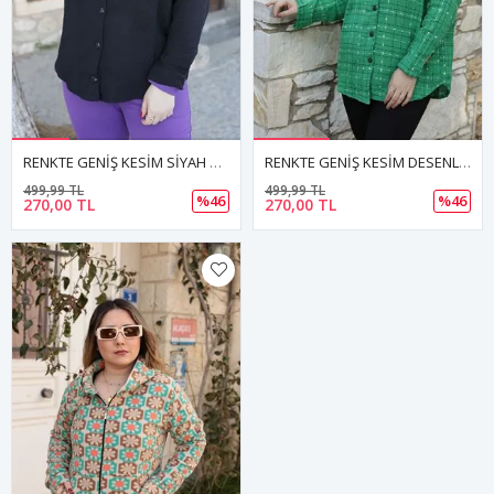
RENKTE GENİŞ KESİM SİYAH GÖMLEK&CEKET
RENKTE GENİŞ KESİM DESENLİ GÖMLEK&CEKET
499,99 TL
499,99 TL
%46
%46
270,00 TL
270,00 TL