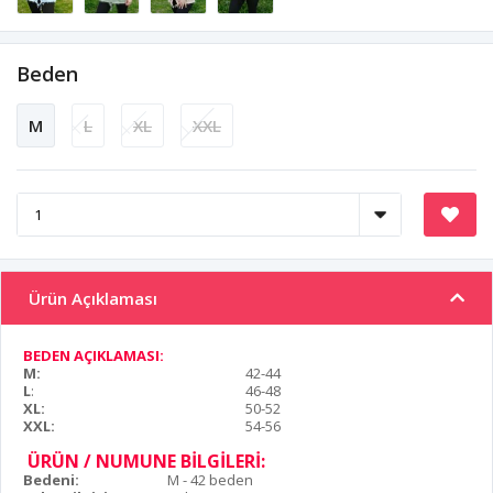
Beden
M
L
XL
XXL
Ürün Açıklaması
BEDEN AÇIKLAMASI:
M:
42-44
L
:
46-48
XL:
50-52
XXL:
54-56
ÜRÜN / NUMUNE BİLGİLERİ:
Bedeni:
M - 42 beden