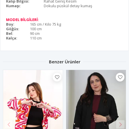
Kalıp Bilgisi:
Rahat Geniş Kesim
Kumaşı:
Dokulu püskül detay kumaş
MODEL BİLGİLERİ:
Boy:
165 cm / Kilo 75 kg
Göğüs:
100 cm
Bel:
90 cm
Kalça:
110 cm
Benzer Ürünler