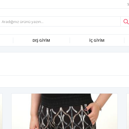
S
DIŞ GİYİM
İÇ GİYİM