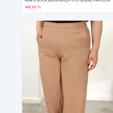
RENKTE BÜYÜK BEDEN ALAÇATI STİLİ DESENLİ PANTOLON
400,00 TL