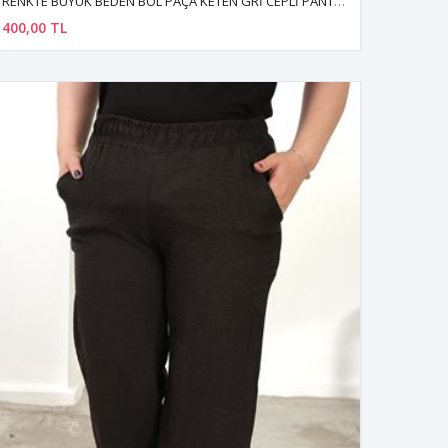
RENKTE BÜYÜK BEDEN BOL PAÇA KETEN GRİ CEPLİ PANTOLON
400,00 TL