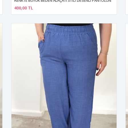
RENKTE BÜYÜK BEDEN ALAÇATI STİLİ DESENLİ PANTOLON
400,00 TL