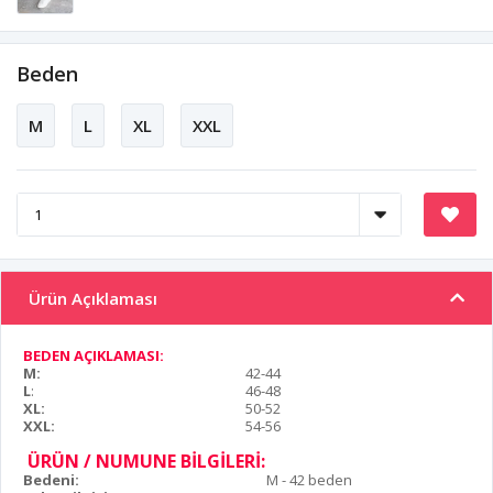
Beden
M
L
XL
XXL
Ürün Açıklaması
BEDEN AÇIKLAMASI:
M:
42-44
L
:
46-48
XL:
50-52
XXL:
54-56
ÜRÜN / NUMUNE BİLGİLERİ:
Bedeni:
M - 42 beden