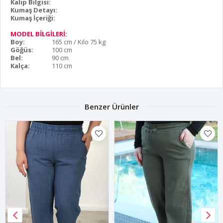
Kalıp Bilgisi:
Kumaş Detayı:
Kumaş İçeriği:
MODEL BİLGİLERİ:
Boy:
165 cm / Kilo 75 kg
Göğüs:
100 cm
Bel:
90 cm
Kalça:
110 cm
Benzer Ürünler