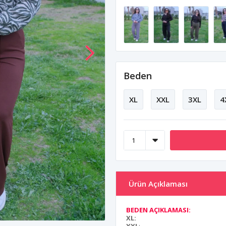
Beden
XL
XXL
3XL
4
Ürün Açıklaması
BEDEN AÇIKLAMASI:
XL: