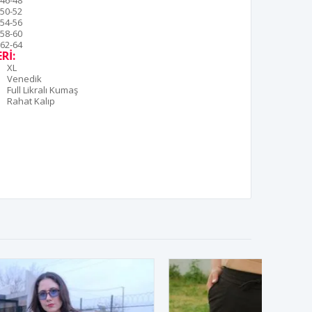
46-48
50-52
54-56
58-60
62-64
Rİ:
XL
Venedik
Full Likralı Kumaş
Rahat Kalıp