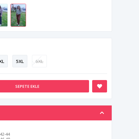
XL
5XL
6XL
SEPETE EKLE
42-44