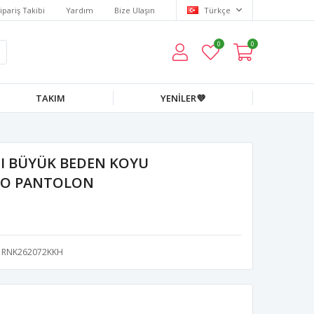
ipariş Takibi
Yardım
Bize Ulaşın
Türkçe
0
0
TAKIM
YENİLER💜
I BÜYÜK BEDEN KOYU
ZO PANTOLON
RNK262072KKH