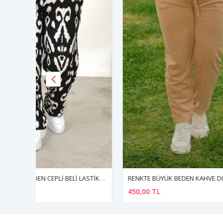
RENKTE BÜYÜK BEDEN CEPLİ BELİ LASTİKLİ BOL PAÇA PANTALON
RENKTE BÜYÜK BEDEN KAHVE DUBLE PAÇA ALT
450,00 TL
510,00 