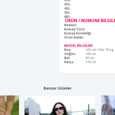
XXL
:
3XL:
4XL:
5XL:
6XL:
ÜRÜN / NUMUNE BİLGİLE
Bedeni:
Kumaş Türü:
Kumaş Esnekliği:
Ürün Kalıbı:
MODEL BİLGİLERİ:
Boy:
165 cm / Kilo 75 kg
Göğüs:
100 cm
Bel:
90 cm
Kalça:
110 cm
Benzer Ürünler