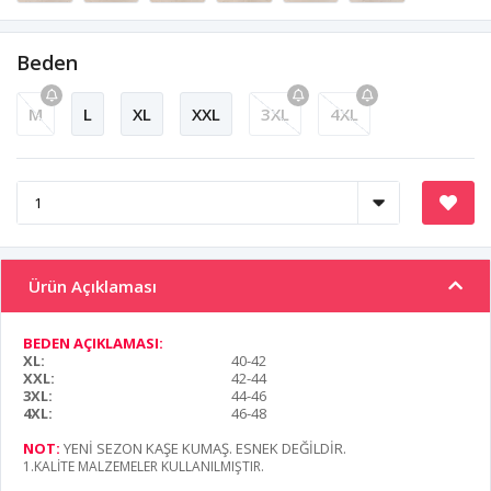
Beden
M
L
XL
XXL
3XL
4XL
Ürün Açıklaması
BEDEN AÇIKLAMASI:
XL:
40-42
XXL:
42-44
3XL:
44-46
4XL:
46-48
NOT:
YENİ SEZON KAŞE KUMAŞ. ESNEK DEĞİLDİR.
1.KALİTE MALZEMELER KULLANILMIŞTIR.