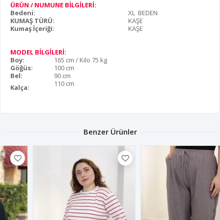
ÜRÜN / NUMUNE BİLGİLERİ:
Bedeni:
XL BEDEN
KUMAŞ TÜRÜ:
KAŞE
Kumaş İçeriği:
KAŞE
MODEL BİLGİLERİ:
Boy:
165 cm / Kilo 75 kg
Göğüs:
100 cm
Bel:
90 cm
110 cm
Kalça:
Benzer Ürünler