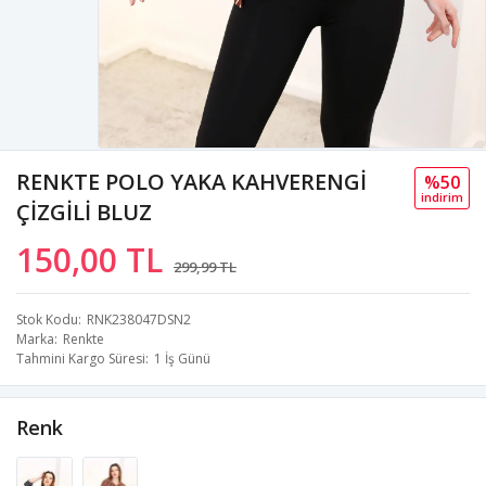
RENKTE POLO YAKA KAHVERENGİ
%50
i̇ndi̇ri̇m
ÇİZGİLİ BLUZ
150,00 TL
299,99 TL
Stok Kodu
RNK238047DSN2
Marka
Renkte
Tahmini Kargo Süresi
1 İş Günü
Renk