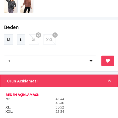
Beden
M
L
XL
XXL
Ürün Açıklaması
BEDEN AÇIKLAMASI:
M:
42-44
L
:
46-48
XL:
50-52
XXL:
52-54