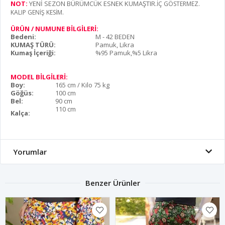
NOT:
YENİ SEZON BÜRÜMCÜK ESNEK KUMAŞTIR
.İÇ GÖSTERMEZ.
KALIP GENİŞ KESİM.
ÜRÜN / NUMUNE BİLGİLERİ:
Bedeni:
M - 42 BEDEN
KUMAŞ TÜRÜ:
Pamuk, Likra
Kumaş İçeriği:
%95 Pamuk,%5 Likra
MODEL BİLGİLERİ:
Boy:
165 cm / Kilo 75 kg
Göğüs:
100 cm
Bel:
90 cm
110 cm
Kalça:
Yorumlar
Benzer Ürünler