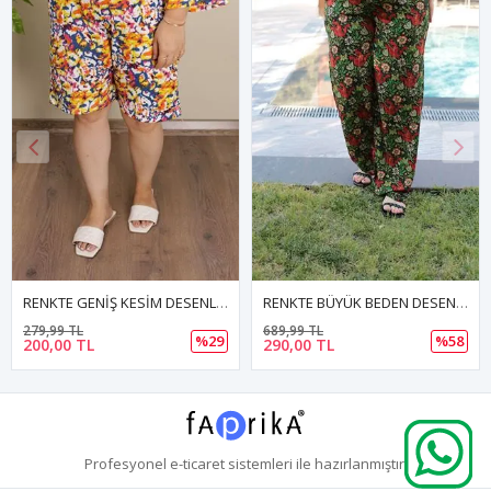
RENKTE GENİŞ KESİM DESENLİ ŞORT
RENKTE BÜYÜK BEDEN DESENLİ PANTOLON
279,99 TL
689,99 TL
%29
%58
200,00 TL
290,00 TL
Profesyonel
e-ticaret
sistemleri ile hazırlanmıştır.