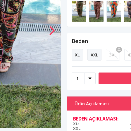
Beden
XL
XXL
3XL
4
Ürün Açıklaması
BEDEN AÇIKLAMASI:
XL:
XXL
: