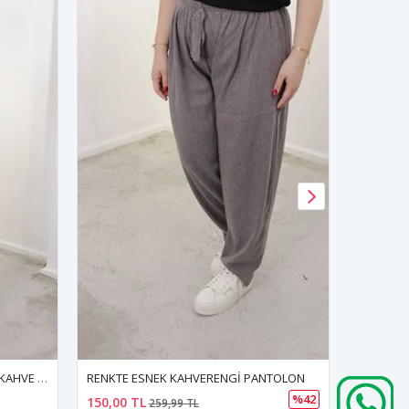
TOLON
RENKTE GENİŞ KESİM FÜME GÖMLEK
%42
%20
200,00 TL
190,00 
249,99 TL