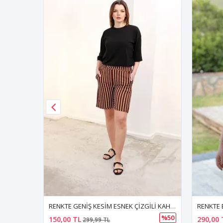
RENKTE GENİŞ KESİM ESNEK ÇİZGİLİ KAHVERENGİ ŞORT
RENKTE BÜYÜK BEDEN V YAKA KIRMIZI BLUZ
%50
290,00 TL
210,00 