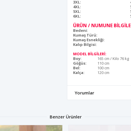
3XL:
4XL:
5XL:
6XL:
ÜRÜN / NUMUNE BİLGİLER
Bedeni:
Kumaş Türü:
Kumaş Esnekliği:
Kalıp Bilgisi:
MODEL BİLGİLERİ:
Boy:
165 cm / Kilo 76 kg
Göğüs:
110 cm
Bel:
100 cm
Kalça:
120 cm
Yorumlar
Benzer Ürünler