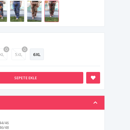
XL
5XL
6XL
SEPETE EKLE
44/46
46/48