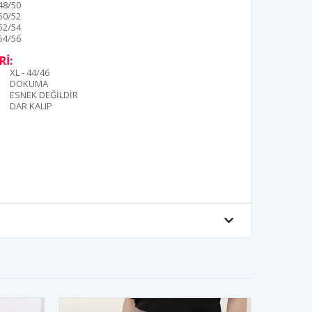
48/50
50/52
52/54
54/56
İ:
XL - 44/46
DOKUMA
ESNEK DEĞİLDİR
DAR KALIP