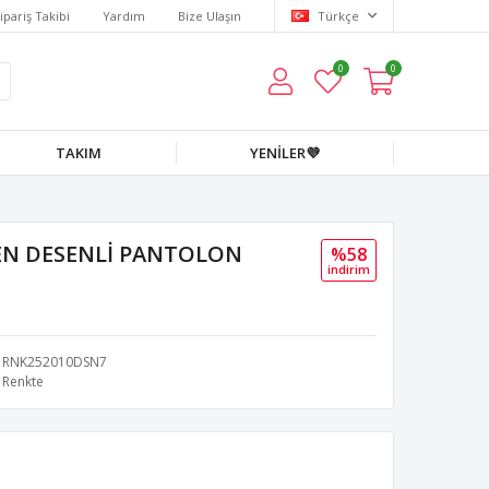
ipariş Takibi
Yardım
Bize Ulaşın
Türkçe
0
0
TAKIM
YENİLER💜
EN DESENLİ PANTOLON
%58
i̇ndi̇ri̇m
RNK252010DSN7
Renkte