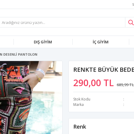
S
DIŞ GİYİM
İÇ GİYİM
EN DESENLİ PANTOLON
RENKTE BÜYÜK BED
290,00 TL
689,99 TL
Stok Kodu
Marka
Renk