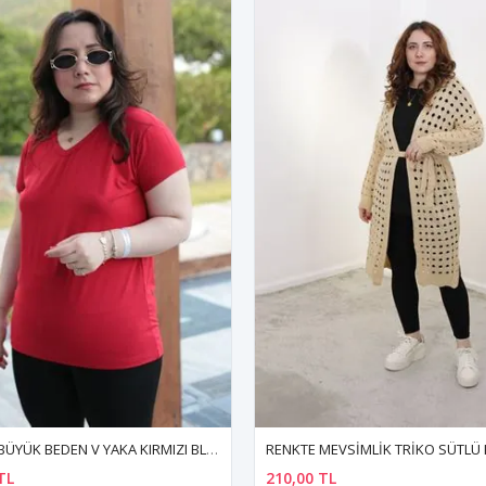
RENKTE MEVSİMLİK TRİKO SÜTLÜ KAHVE HIRKA
RENKTE ESNEK KAHVERENGİ PAN
TL
150,00 TL
259,99 TL