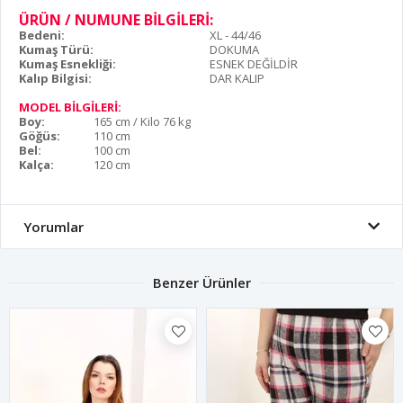
ÜRÜN / NUMUNE BİLGİLERİ:
Bedeni:
XL - 44/46
Kumaş Türü:
DOKUMA
Kumaş Esnekliği:
ESNEK DEĞİLDİR
Kalıp Bilgisi:
DAR KALIP
MODEL BİLGİLERİ:
Boy:
165 cm / Kilo 76 kg
Göğüs:
110 cm
Bel:
100 cm
Kalça:
120 cm
Yorumlar
Benzer Ürünler