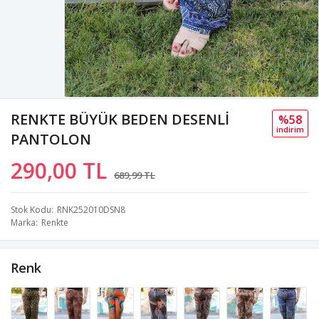
RENKTE BÜYÜK BEDEN DESENLİ
%58
i̇ndi̇ri̇m
PANTOLON
290,00 TL
689,99 TL
Stok Kodu
RNK252010DSN8
Marka
Renkte
Renk