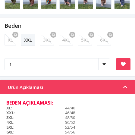
Beden
XL
XXL
3XL
4XL
5XL
6XL
Ürün Açıklaması
BEDEN AÇIKLAMASI:
XL:
44/46
XXL
:
46/48
3XL:
48/50
4XL:
50/52
5XL:
52/54
6XL:
54/56