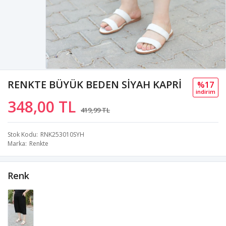
RENKTE BÜYÜK BEDEN SİYAH KAPRİ
%17
i̇ndi̇ri̇m
348,00 TL
419,99 TL
Stok Kodu
RNK253010SYH
Marka
Renkte
Renk