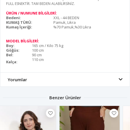
FULL ESNEKTİR. TAM BEDEN ALABİLİRSİNİZ.
ÜRÜN / NUMUNE BİLGİLERİ:
Bedeni:
XXL - 44 BEDEN
KUMAŞ TÜRÜ:
Pamuk, Likra
Kumaş İçeriği:
%70 Pamuk,%30 Likra
MODEL BİLGİLERİ:
Boy:
165 cm / Kilo 75 kg
Göğüs:
100 cm
Bel:
90 cm
110 cm
Kalça:
Yorumlar
Benzer Ürünler