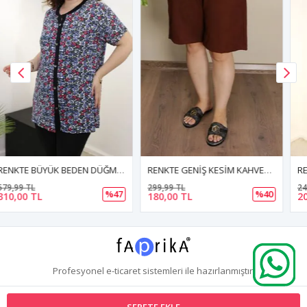
RENKTE GENİŞ KESİM KAHVERENGİ ŞORT
RENKTE GENİŞ KESİM KOYU YEŞİL GÖMLEK
299,99 TL
249,99 TL
%40
%20
180,00 TL
200,00 TL
Profesyonel
e-ticaret
sistemleri ile hazırlanmıştır.