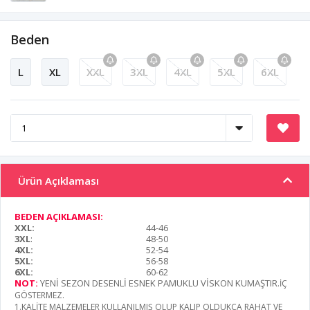
Beden
L
XL
XXL
3XL
4XL
5XL
6XL
Ürün Açıklaması
BEDEN AÇIKLAMASI:
XXL:
44-46
3XL
:
48-50
4XL:
52-54
5XL:
56-58
6XL:
60-62
NOT:
YENİ SEZON DESENLİ ESNEK PAMUKLU VİSKON KUMAŞTIR
.İÇ
GÖSTERMEZ.
1.KALİTE MALZEMELER KULLANILMIŞ OLUP KALIP OLDUKÇA RAHAT VE