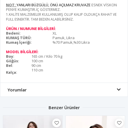
NOT:
YANLARI BÜZGÜLÜ, ÖNÜ AÇILMAZ KRUVAZE
ESNEK VİSKON
PENYE KUMAŞTIR
.İÇ GÖSTERMEZ.
1.KALİTE MALZEMELER KULLANILMIŞ OLUP KALIP OLDUKÇA RAHAT VE
FULL ESNEKTİR. TAM BEDEN ALABİLİRSİNİZ.
ÜRÜN / NUMUNE BİLGİLERİ:
Bedeni:
XL
KUMAŞ TÜRÜ:
Pamuk, Likra
Kumaş İçeriği:
%70 Pamuk,%30 Likra
MODEL BİLGİLERİ:
Boy:
165 cm / Kilo 70 kg
Göğüs:
100 cm
Bel:
90 cm
110 cm
Kalça:
Yorumlar
Benzer Ürünler