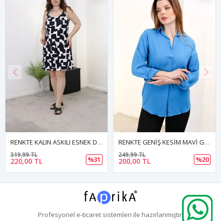
RENKTE KALIN ASKILI ESNEK DESENLİ ELBİSE
RENKTE GENİŞ KESİM MAVİ GÖMLEK
249,99 TL
299,99 TL
%31
%20
200,00 TL
150,00 TL
Profesyonel
e-ticaret
sistemleri ile hazırlanmıştır.