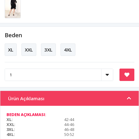
Beden
XL
XXL
3XL
4XL
Ürün Açıklaması
BEDEN AÇIKLAMASI:
XL:
42-44
XXL
:
44-46
3XL:
46-48
4XL:
50-52