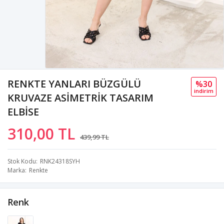
RENKTE YANLARI BÜZGÜLÜ
%30
i̇ndi̇ri̇m
KRUVAZE ASİMETRİK TASARIM
ELBİSE
310,00 TL
439,99 TL
Stok Kodu
RNK24318SYH
Marka
Renkte
Renk