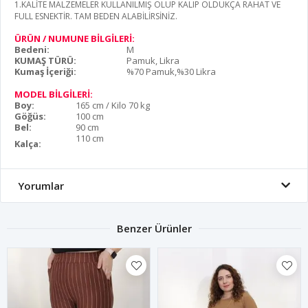
1.KALİTE MALZEMELER KULLANILMIŞ OLUP KALIP OLDUKÇA RAHAT VE
FULL ESNEKTİR. TAM BEDEN ALABİLİRSİNİZ.
ÜRÜN / NUMUNE BİLGİLERİ:
Bedeni:
M
KUMAŞ TÜRÜ:
Pamuk, Likra
Kumaş İçeriği:
%70 Pamuk,%30 Likra
MODEL BİLGİLERİ:
Boy:
165 cm / Kilo 70 kg
Göğüs:
100 cm
Bel:
90 cm
110 cm
Kalça:
Yorumlar
Benzer Ürünler