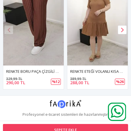
RENKTE BORU PAÇA ÇİZGİLİ KAHVERENGİ PANTOLON
RENKTE ETEĞİ VOLANLI KISA KOLLU KAHVE ELBİSE
389,99 TL
499,99 TL
%12
%26
288,00 TL
270,00 TL
Profesyonel
e-ticaret
sistemleri ile hazırlanmıştır.
SEPETE EKLE