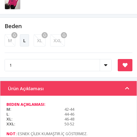
Beden
M
L
XL
XXL
Ürün Açıklaması
BEDEN AÇIKLAMASI:
M:
42-44
L
:
44-46
XL:
46-48
XXL:
50-52
NOT:
ESNEK ÇİLEK KUMAŞTIR
.İÇ GÖSTERMEZ.