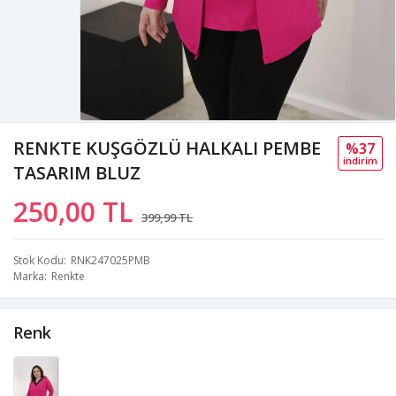
RENKTE KUŞGÖZLÜ HALKALI PEMBE
%37
i̇ndi̇ri̇m
TASARIM BLUZ
250,00 TL
399,99 TL
Stok Kodu
RNK247025PMB
Marka
Renkte
Renk