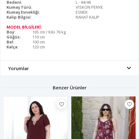
Bedeni:
L - 44/46
Kumaş Türü:
VİSKON PENYE
Kumaş Esnekliği:
ESNEK
Kalıp Bilgisi:
RAHAT KALIP
MODEL BİLGİLERİ:
Boy:
165 cm / Kilo 76 kg
Göğüs:
110 cm
Bel:
100 cm
Kalça:
120 cm
Yorumlar
Benzer Ürünler