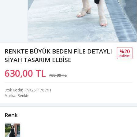
RENKTE BÜYÜK BEDEN FİLE DETAYLI
%20
i̇ndi̇ri̇m
SİYAH TASARIM ELBİSE
630,00 TL
789,99 TL
Stok Kodu
RNK251178SYH
Marka
Renkte
Renk