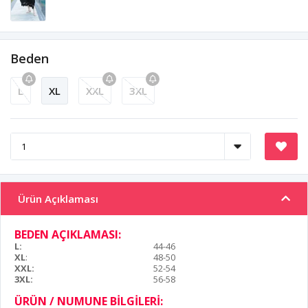
Beden
L
XL
XXL
3XL
Ürün Açıklaması
BEDEN AÇIKLAMASI:
L:
44-46
XL
:
48-50
XXL:
52-54
3XL:
56-58
ÜRÜN / NUMUNE BİLGİLERİ: