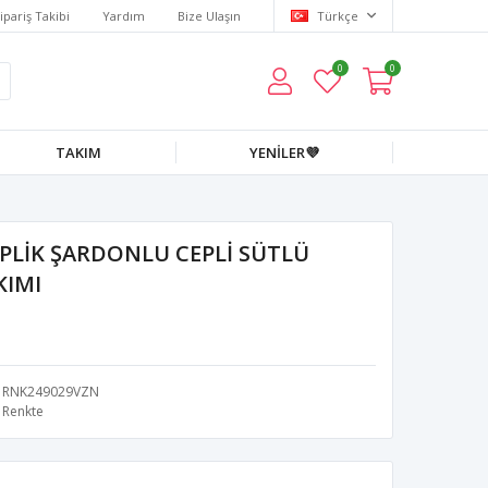
ipariş Takibi
Yardım
Bize Ulaşın
Türkçe
0
0
TAKIM
YENİLER💜
İPLİK ŞARDONLU CEPLİ SÜTLÜ
KIMI
RNK249029VZN
Renkte