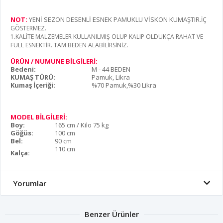
NOT:
YENİ SEZON DESENLİ ESNEK PAMUKLU VİSKON KUMAŞTIR
.İÇ
GÖSTERMEZ.
1.KALİTE MALZEMELER KULLANILMIŞ OLUP KALIP OLDUKÇA RAHAT VE
FULL ESNEKTİR. TAM BEDEN ALABİLİRSİNİZ.
ÜRÜN / NUMUNE BİLGİLERİ:
Bedeni:
M - 44 BEDEN
KUMAŞ TÜRÜ:
Pamuk, Likra
Kumaş İçeriği:
%70 Pamuk,%30 Likra
MODEL BİLGİLERİ:
Boy:
165 cm / Kilo 75 kg
Göğüs:
100 cm
Bel:
90 cm
110 cm
Kalça:
Yorumlar
Benzer Ürünler