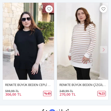
RENKTE BÜYÜK BEDEN CEPLİ SİYAH BLUZ
RENKTE BÜYÜK BEDEN ÇİZGİLİ KAHVE SWEAT & TUNİK
599,99 TL
349,99 TL
%49
%23
306,00 TL
270,00 TL