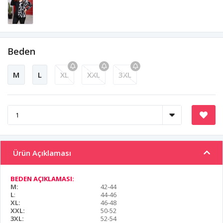
Beden
M
L
XL
XXL
3XL
Ürün Açıklaması
BEDEN AÇIKLAMASI:
M:
42-44
L
:
44-46
XL:
46-48
XXL:
50-52
3XL:
52-54