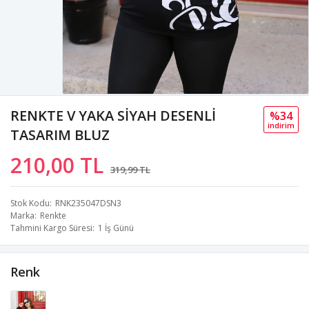
RENKTE V YAKA SİYAH DESENLİ
%34
i̇ndi̇ri̇m
TASARIM BLUZ
210,00 TL
319,99 TL
Stok Kodu
RNK235047DSN3
Marka
Renkte
Tahmini Kargo Süresi
1 İş Günü
Renk