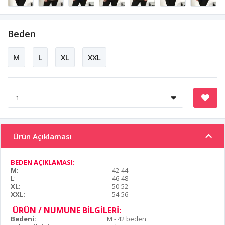
Beden
M
L
XL
XXL
Ürün Açıklaması
BEDEN AÇIKLAMASI:
M:
42-44
L
:
46-48
XL:
50-52
XXL:
54-56
ÜRÜN / NUMUNE BİLGİLERİ:
Bedeni:
M - 42 beden