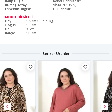
Kalıp Bilgisi:
Rahat Geniş Kesim
Kumaş Detayı:
VİSKON KUMAŞ
Esneklik Bilgisi:
Full Esnektir
MODEL BİLGİLERİ:
Boy:
165 cm / Kilo 75 kg
Göğüs:
100 cm
Bel:
90 cm
Kalça:
110 cm
Benzer Ürünler