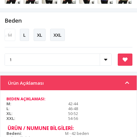
Beden
M
L
XL
XXL
Ürün Açıklaması
BEDEN AÇIKLAMASI:
M:
42-44
L
:
46-48
XL:
50-52
XXL:
54-56
ÜRÜN / NUMUNE BİLGİLERİ:
Bedeni:
M - 42 beden