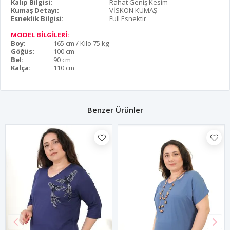
Kalıp Bilgisi:
Rahat Geniş Kesim
Kumaş Detayı:
VİSKON KUMAŞ
Esneklik Bilgisi:
Full Esnektir
MODEL BİLGİLERİ:
Boy:
165 cm / Kilo 75 kg
Göğüs:
100 cm
Bel:
90 cm
Kalça:
110 cm
Benzer Ürünler