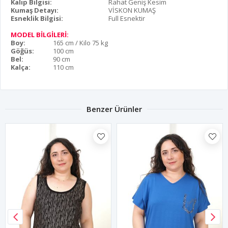
Kalıp Bilgisi:
Rahat Geniş Kesim
Kumaş Detayı:
VİSKON KUMAŞ
Esneklik Bilgisi:
Full Esnektir
MODEL BİLGİLERİ:
Boy:
165 cm / Kilo 75 kg
Göğüs:
100 cm
Bel:
90 cm
Kalça:
110 cm
Benzer Ürünler