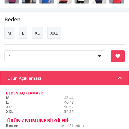
Beden
M
L
XL
XXL
Ürün Açıklaması
BEDEN AÇIKLAMASI:
M:
42-44
L
:
46-48
XL:
50-52
XXL:
54-56
ÜRÜN / NUMUNE BİLGİLERİ:
Bedeni:
M - 42 beden