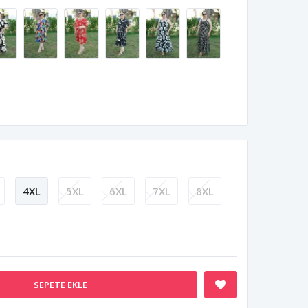
4XL
5XL
6XL
7XL
8XL
SEPETE EKLE