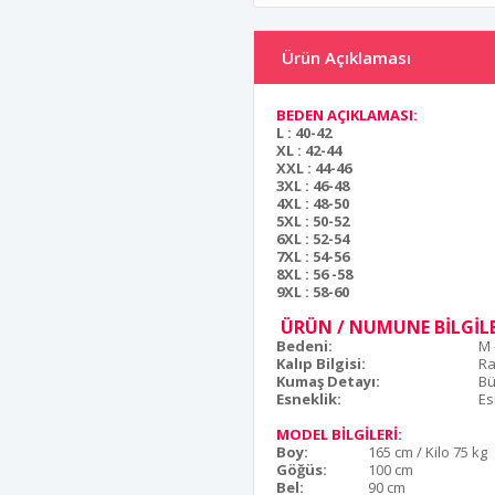
Ürün Açıklaması
BEDEN AÇIKLAMASI:
L : 40-42
XL : 42-44
XXL : 44-46
3XL : 46-48
4XL : 48-50
5XL : 50-52
6XL : 52-54
7XL : 54-56
8XL : 56 -58
9XL : 58-60
ÜRÜN / NUMUNE BİLGİLE
Bedeni:
M 
Kalıp Bilgisi:
Ra
Kumaş Detayı:
Bü
Esneklik:
Es
MODEL BİLGİLERİ:
Boy:
165 cm / Kilo 75 kg
Göğüs:
100 cm
Bel:
90 cm