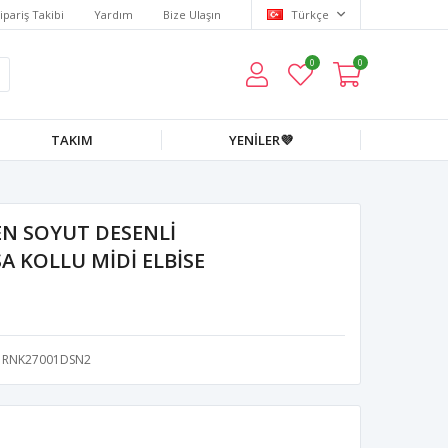
ipariş Takibi
Yardım
Bize Ulaşın
Türkçe
0
0
TAKIM
YENİLER💜
N SOYUT DESENLİ
A KOLLU MİDİ ELBİSE
RNK27001DSN2