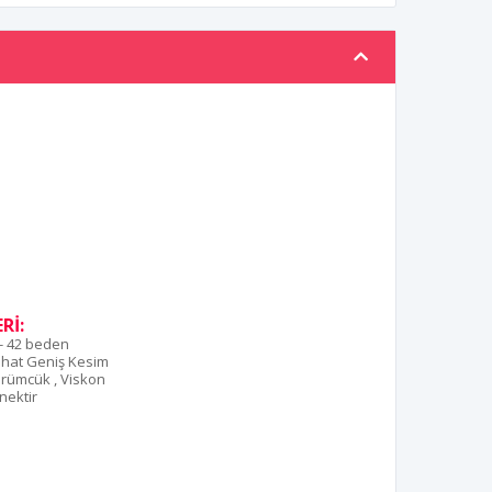
Rİ:
- 42 beden
hat Geniş Kesim
rümcük , Viskon
nektir