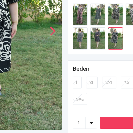
Beden
L
XL
XXL
3XL
9XL