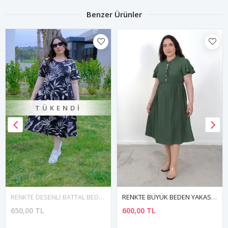
Benzer Ürünler
TÜKENDI
RENKTE DESENLİ BATTAL BEDEN PAMUKLU ESNEK ELBİSE
RENKTE BÜYÜK BEDEN YAKASI FIRFIRLI DÜĞME DETAY YEŞİL ELBİSE
650,00 TL
600,00 TL