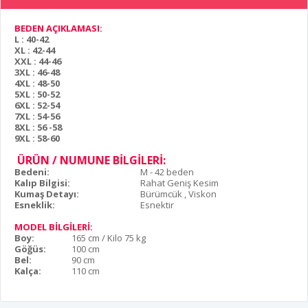
BEDEN AÇIKLAMASI:
L : 40-42
XL : 42-44
XXL : 44-46
3XL : 46-48
4XL : 48-50
5XL : 50-52
6XL : 52-54
7XL : 54-56
8XL : 56 -58
9XL : 58-60
ÜRÜN / NUMUNE BİLGİLERİ:
Bedeni:
M - 42 beden
Kalıp Bilgisi:
Rahat Geniş Kesim
Kumaş Detayı:
Bürümcük , Viskon
Esneklik:
Esnektir
MODEL BİLGİLERİ:
Boy:
165 cm / Kilo 75 kg
Göğüs:
100 cm
Bel:
90 cm
Kalça:
110 cm