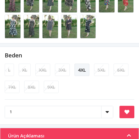
Beden
L
XL
XXL
3XL
4XL
5XL
6XL
7XL
8XL
9XL
Ürün Açıklaması