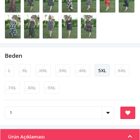
Beden
L
XL
XXL
3XL
4XL
5XL
6XL
7XL
8XL
9XL
Ürün Açıklaması