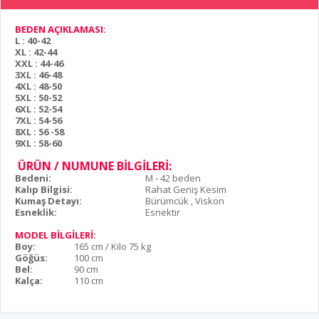
BEDEN AÇIKLAMASI:
L : 40-42
XL : 42-44
XXL : 44-46
3XL : 46-48
4XL : 48-50
5XL : 50-52
6XL : 52-54
7XL : 54-56
8XL : 56 -58
9XL : 58-60
ÜRÜN / NUMUNE BİLGİLERİ:
Bedeni:
M - 42 beden
Kalıp Bilgisi:
Rahat Geniş Kesim
Kumaş Detayı:
Bürümcük , Viskon
Esneklik:
Esnektir
MODEL BİLGİLERİ:
Boy:
165 cm / Kilo 75 kg
Göğüs:
100 cm
Bel:
90 cm
Kalça:
110 cm