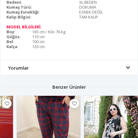
Bedeni:
XL BEDEN
Kumaş Türü:
DOKUMA
Kumaş Esnekliği:
ESNEK DEĞİL
Kalıp Bilgisi:
TAM KALIP
MODEL BİLGİLERİ:
Boy:
165 cm / Kilo 76 kg
Göğüs:
110 cm
Bel:
100 cm
Kalça:
120 cm
Yorumlar
Benzer Ürünler