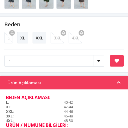
Beden
L
XL
XXL
3XL
4XL
Ürün Açıklaması
BEDEN AÇIKLAMASI:
L:
40-42
XL
:
42-44
XXL:
44-46
3XL:
46-48
4XL:
48-50
ÜRÜN / NUMUNE BİLGİLERİ: