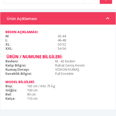
Ürün Açıklaması
BEDEN AÇIKLAMASI:
M:
42-44
L
:
46-48
XL:
50-52
XXL:
54-56
ÜRÜN / NUMUNE BİLGİLERİ:
Bedeni:
M - 42 beden
Kalıp Bilgisi:
Rahat Geniş Kesim
Kumaş Detayı:
VİSKON KUMAŞ
Esneklik Bilgisi:
Full Esnektir
MODEL BİLGİLERİ:
Boy:
165 cm / Kilo 75 kg
Göğüs:
100 cm
Bel:
90 cm
Kalça:
110 cm