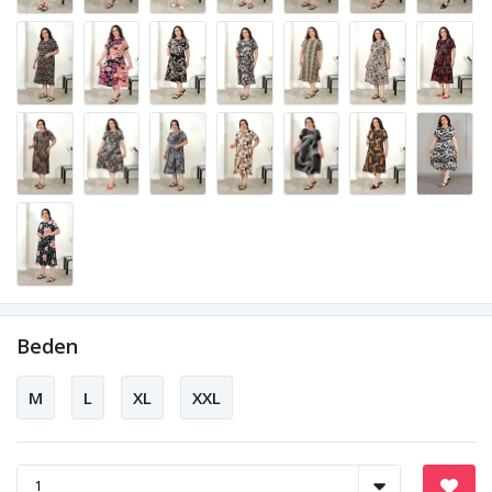
Beden
M
L
XL
XXL