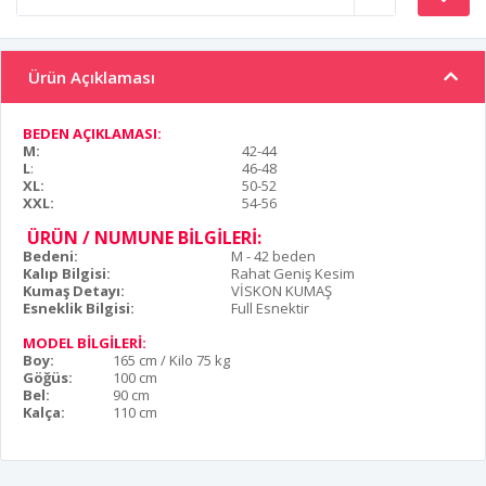
Ürün Açıklaması
BEDEN AÇIKLAMASI:
M:
42-44
L
:
46-48
XL:
50-52
XXL:
54-56
ÜRÜN / NUMUNE BİLGİLERİ:
Bedeni:
M - 42 beden
Kalıp Bilgisi:
Rahat Geniş Kesim
Kumaş Detayı:
VİSKON KUMAŞ
Esneklik Bilgisi:
Full Esnektir
MODEL BİLGİLERİ:
Boy:
165 cm / Kilo 75 kg
Göğüs:
100 cm
Bel:
90 cm
Kalça:
110 cm