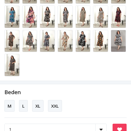
Beden
M
L
XL
XXL