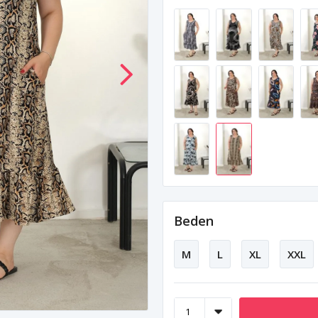
Beden
M
L
XL
XXL