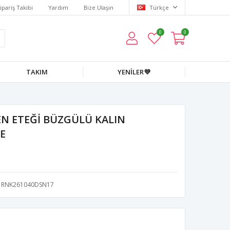
ipariş Takibi
Yardım
Bize Ulaşın
Türkçe
0
0
TAKIM
YENİLER💜
N ETEĞİ BÜZGÜLÜ KALIN
SE
RNK261040DSN17