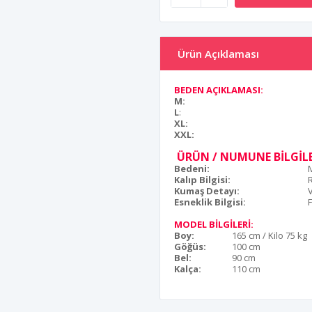
Ürün Açıklaması
BEDEN AÇIKLAMASI:
M:
L
:
XL:
XXL:
ÜRÜN / NUMUNE BİLGİLE
Bedeni:
Kalıp Bilgisi:
Kumaş Detayı:
Esneklik Bilgisi:
F
MODEL BİLGİLERİ:
Boy:
165 cm / Kilo 75 kg
Göğüs:
100 cm
Bel:
90 cm
Kalça:
110 cm