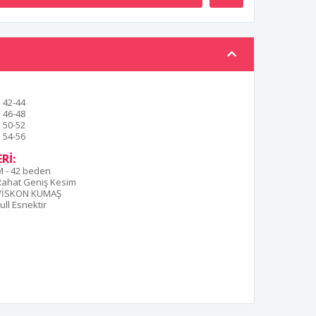
42-44
46-48
50-52
54-56
Rİ:
M - 42 beden
Rahat Geniş Kesim
VİSKON KUMAŞ
ull Esnektir