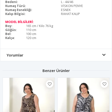
Bedeni:
L - 44/46
Kumaş Türü:
VİSKON PENYE
Kumaş Esnekliği:
ESNEK
Kalıp Bilgisi:
RAHAT KALIP
MODEL BİLGİLERİ:
Boy:
165 cm / Kilo 76 kg
Göğüs:
110 cm
Bel:
100 cm
Kalça:
120 cm
Yorumlar
Benzer Ürünler