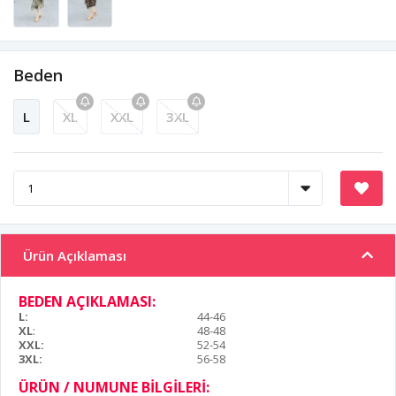
Beden
L
XL
XXL
3XL
Ürün Açıklaması
BEDEN AÇIKLAMASI:
L:
44-46
XL
:
48-48
XXL:
52-54
3XL:
56-58
ÜRÜN / NUMUNE BİLGİLERİ: