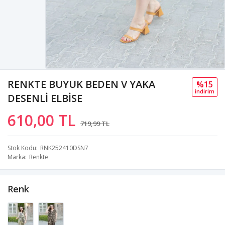
RENKTE BUYUK BEDEN V YAKA
%15
i̇ndi̇ri̇m
DESENLİ ELBİSE
610,00 TL
719,99 TL
Stok Kodu
RNK252410DSN7
Marka
Renkte
Renk