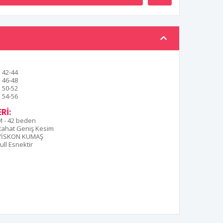
42-44
46-48
50-52
54-56
Rİ:
M - 42 beden
Rahat Geniş Kesim
VİSKON KUMAŞ
ull Esnektir