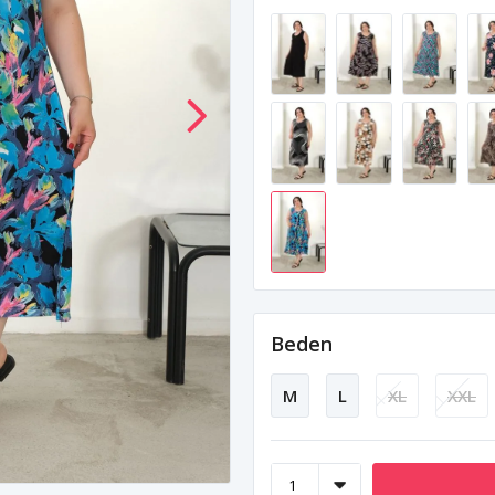
Beden
M
L
XL
XXL