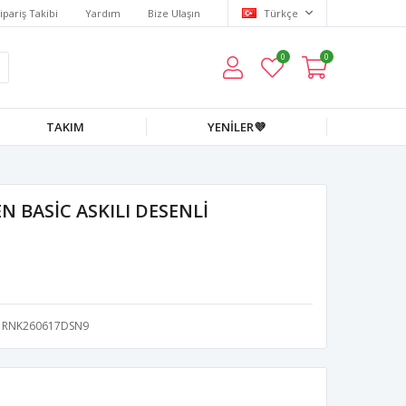
ipariş Takibi
Yardım
Bize Ulaşın
Türkçe
0
0
TAKIM
YENİLER💜
 BASİC ASKILI DESENLİ
RNK260617DSN9