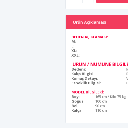
Ürün Açıklaması
BEDEN AÇIKLAMASI:
M:
L
:
XL:
XXL:
ÜRÜN / NUMUNE BİLGİLE
Bedeni:
Kalıp Bilgisi:
Kumaş Detayı:
Esneklik Bilgisi:
F
MODEL BİLGİLERİ:
Boy:
165 cm / Kilo 75 kg
Göğüs:
100 cm
Bel:
90 cm
Kalça:
110 cm