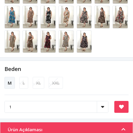
Beden
M
L
XL
XXL
Ürün Açıklaması