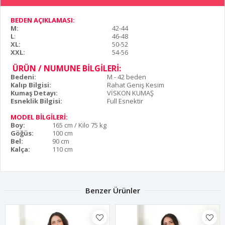
BEDEN AÇIKLAMASI:
M:
42-44
L
:
46-48
XL:
50-52
XXL:
54-56
ÜRÜN / NUMUNE BİLGİLERİ:
Bedeni:
M - 42 beden
Kalıp Bilgisi:
Rahat Geniş Kesim
Kumaş Detayı:
VİSKON KUMAŞ
Esneklik Bilgisi:
Full Esnektir
MODEL BİLGİLERİ:
Boy:
165 cm / Kilo 75 kg
Göğüs:
100 cm
Bel:
90 cm
Kalça:
110 cm
Benzer Ürünler