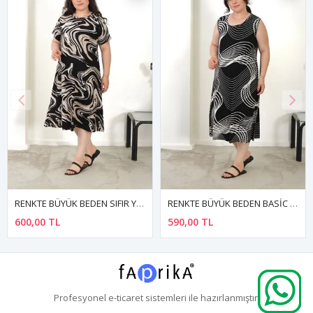
RENKTE BÜYÜK BEDEN SIFIR YAKA KISA KOL DESENLİ ESNEK ELBİSE
RENKTE BÜYÜK BEDEN BASİC ASKILI DESENLİ ELBİSE
600,00 TL
590,00 TL
6
Profesyonel
e-ticaret
sistemleri ile hazırlanmıştır.