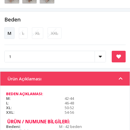
Beden
M
L
XL
XXL
Ürün Açıklaması
BEDEN AÇIKLAMASI:
M:
42-44
L
:
46-48
XL:
50-52
XXL:
54-56
ÜRÜN / NUMUNE BİLGİLERİ:
Bedeni:
M - 42 beden