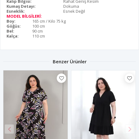
Kalıp Bilgisi:
Rahat Geniş Kesim
Kumaş Detayı:
Dokuma
Esneklik:
Esnek Değil
MODEL BİLGİLERİ:
Boy:
165 cm / Kilo 75 kg
Göğüs:
100 cm
Bel:
90 cm
Kalça:
110 cm
Benzer Ürünler