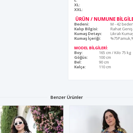
L
:
XL:
XXL:
ÜRÜN / NUMUNE BİLGİLE
Bedeni:
M - 42 bede
Kalıp Bilgisi:
Rahat Geniş
Kumaş Detayı:
Likralı Kuma
Kumaş İçeriği:
%75Pamuk,%
MODEL BİLGİLERİ:
Boy:
165 cm / Kilo 75 kg
Göğüs:
100 cm
Bel:
90 cm
Kalça:
110 cm
Benzer Ürünler