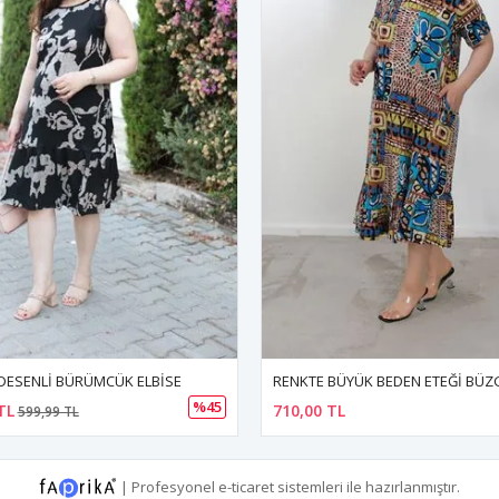
RENKTE BÜYÜK BEDEN ETEĞİ BÜZGÜLÜ CEPLİ DESENLİ ELBİSE
TL
847,98 TL
|
Profesyonel
e-ticaret
sistemleri ile hazırlanmıştır.