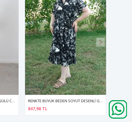
RENKTE BÜYÜK BEDEN SOYUT DESENLİ GÖMLEK YAKA KUŞAKLI MİDİ BOY ELBİSE
RENKTE BÜYÜK BEDEN DESENLI DOKUMA ELBİSE
430,00 TL
500,00 