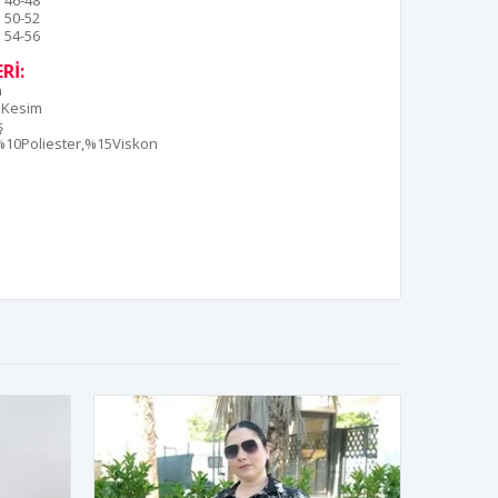
46-48
50-52
54-56
Rİ:
n
 Kesim
ş
10Poliester,%15Viskon