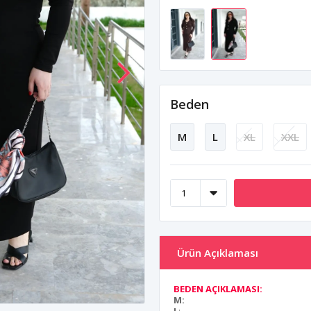
Beden
M
L
XL
XXL
Ürün Açıklaması
BEDEN AÇIKLAMASI:
M: