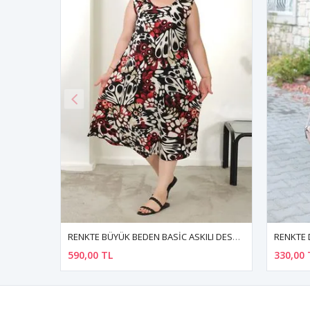
RENKTE BÜYÜK BEDEN BASİC ASKILI DESENLİ ELBİSE
RENKTE DESENLİ BÜRÜMCÜK ELBİSE
%45
330,00 TL
710,00 
599,99 TL