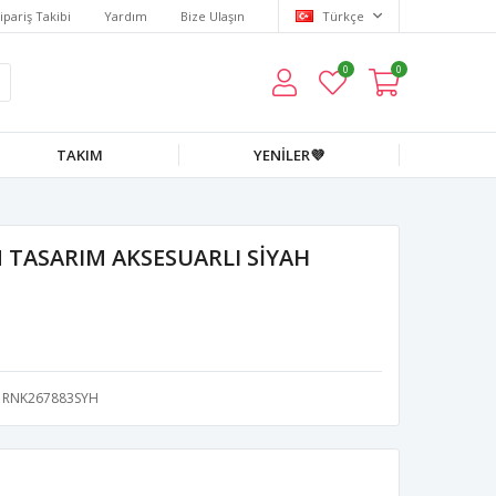
ipariş Takibi
Yardım
Bize Ulaşın
Türkçe
0
0
TAKIM
YENİLER💜
 TASARIM AKSESUARLI SİYAH
RNK267883SYH