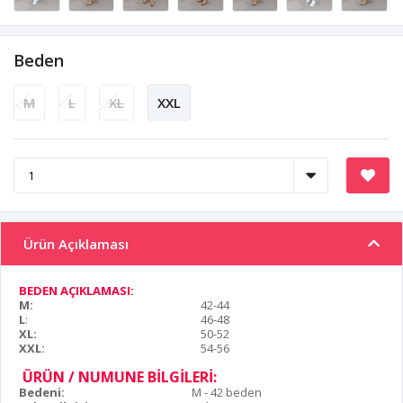
Beden
M
L
XL
XXL
Ürün Açıklaması
BEDEN AÇIKLAMASI:
M:
42-44
L
:
46-48
XL:
50-52
XXL:
54-56
ÜRÜN / NUMUNE BİLGİLERİ:
Bedeni:
M - 42 beden