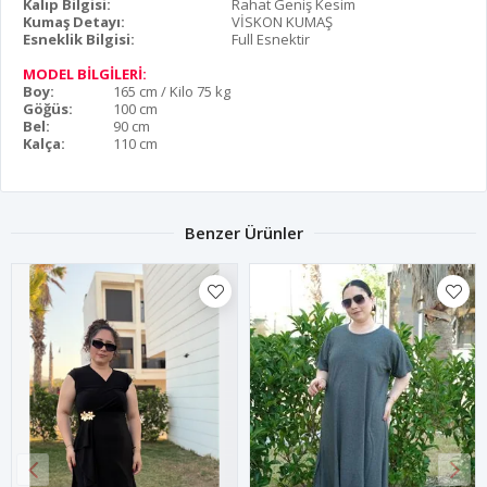
Kalıp Bilgisi:
Rahat Geniş Kesim
Kumaş Detayı:
VİSKON KUMAŞ
Esneklik Bilgisi:
Full Esnektir
MODEL BİLGİLERİ:
Boy:
165 cm / Kilo 75 kg
Göğüs:
100 cm
Bel:
90 cm
Kalça:
110 cm
Benzer Ürünler