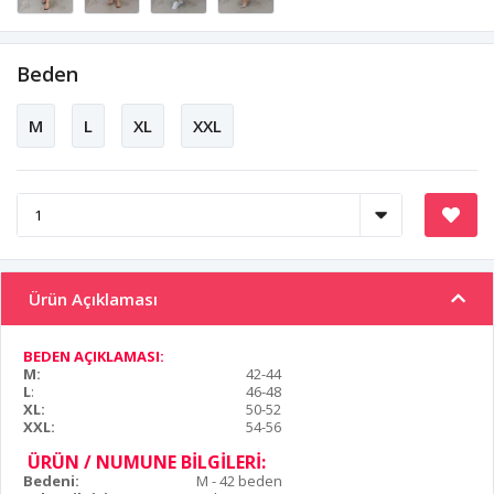
Beden
M
L
XL
XXL
Ürün Açıklaması
BEDEN AÇIKLAMASI:
M:
42-44
L
:
46-48
XL:
50-52
XXL:
54-56
ÜRÜN / NUMUNE BİLGİLERİ:
Bedeni:
M - 42 beden