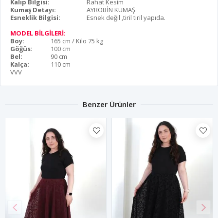
Kalıp Bilgisi:
Rahat Kesim
Kumaş Detayı:
AYROBİN KUMAŞ
Esneklik Bilgisi:
Esnek değil ,tiril tiril yapıda.
MODEL BİLGİLERİ:
Boy:
165 cm / Kilo 75 kg
Göğüs:
100 cm
Bel:
90 cm
Kalça:
110 cm
VVV
Benzer Ürünler