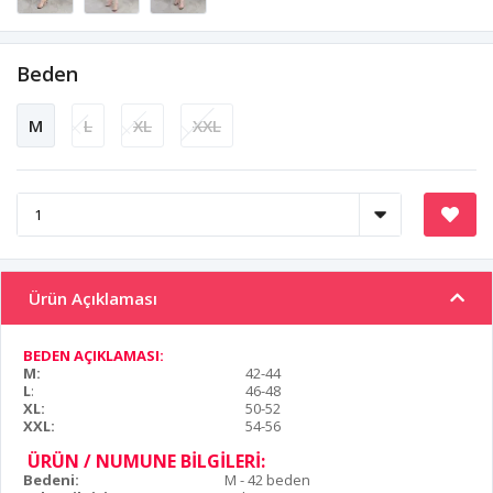
Beden
M
L
XL
XXL
Ürün Açıklaması
BEDEN AÇIKLAMASI:
M:
42-44
L
:
46-48
XL:
50-52
XXL:
54-56
ÜRÜN / NUMUNE BİLGİLERİ:
Bedeni:
M - 42 beden