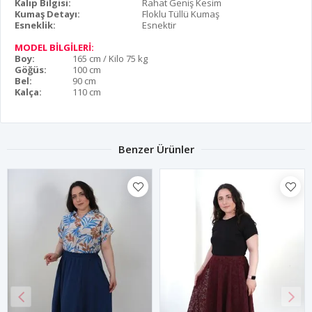
Kalıp Bilgisi:
Rahat Geniş Kesim
Kumaş Detayı:
Floklu Tüllü Kumaş
Esneklik:
Esnektir
MODEL BİLGİLERİ:
Boy:
165 cm / Kilo 75 kg
Göğüs:
100 cm
Bel:
90 cm
Kalça:
110 cm
Benzer Ürünler