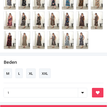
Beden
M
L
XL
XXL