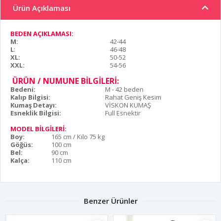
Ürün Açıklaması
BEDEN AÇIKLAMASI:
M:
42-44
L
:
46-48
XL:
50-52
XXL:
54-56
ÜRÜN / NUMUNE BİLGİLERİ:
Bedeni:
M - 42 beden
Kalıp Bilgisi:
Rahat Geniş Kesim
Kumaş Detayı:
VİSKON KUMAŞ
Esneklik Bilgisi:
Full Esnektir
MODEL BİLGİLERİ:
Boy:
165 cm / Kilo 75 kg
Göğüs:
100 cm
Bel:
90 cm
Kalça:
110 cm
Benzer Ürünler