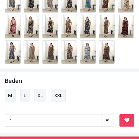
Beden
M
L
XL
XXL