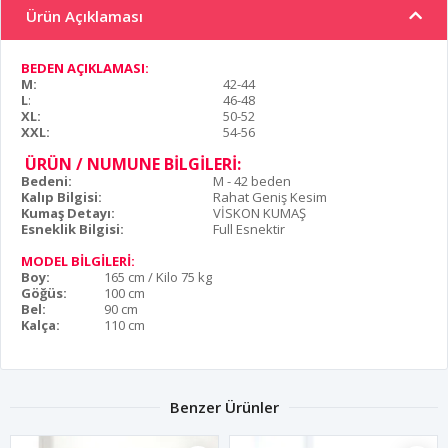
Ürün Açıklaması
BEDEN AÇIKLAMASI:
M:
42-44
L
:
46-48
XL:
50-52
XXL:
54-56
ÜRÜN / NUMUNE BİLGİLERİ:
Bedeni:
M - 42 beden
Kalıp Bilgisi:
Rahat Geniş Kesim
Kumaş Detayı:
VİSKON KUMAŞ
Esneklik Bilgisi:
Full Esnektir
MODEL BİLGİLERİ:
Boy:
165 cm / Kilo 75 kg
Göğüs:
100 cm
Bel:
90 cm
Kalça:
110 cm
Benzer Ürünler