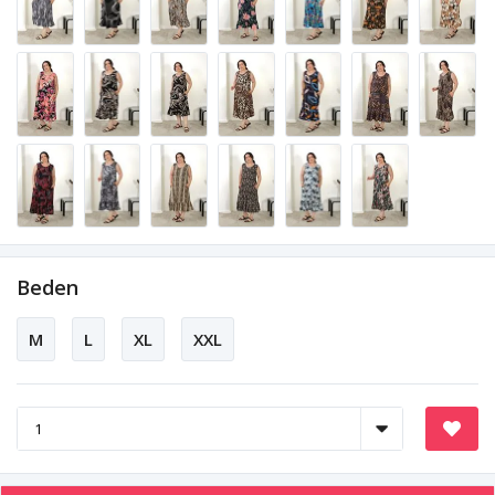
Beden
M
L
XL
XXL