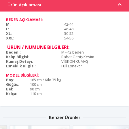
Ürün Açıklaması
BEDEN AÇIKLAMASI:
M:
42-44
L
:
46-48
XL:
50-52
XXL:
54-56
ÜRÜN / NUMUNE BİLGİLERİ:
Bedeni:
M - 42 beden
Kalıp Bilgisi:
Rahat Geniş Kesim
Kumaş Detayı:
VİSKON KUMAŞ
Esneklik Bilgisi:
Full Esnektir
MODEL BİLGİLERİ:
Boy:
165 cm / Kilo 75 kg
Göğüs:
100 cm
Bel:
90 cm
Kalça:
110 cm
Benzer Ürünler