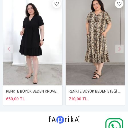
RENKTE BÜYÜK BEDEN KRUVEZE YAKA BÜZGÜLÜ SİYAH ELBİSE
RENKTE BÜYÜK BEDEN ETEĞİ BÜZGÜLÜ CEPLİ DESENLİ ELBİSE
650,00 TL
710,00 TL