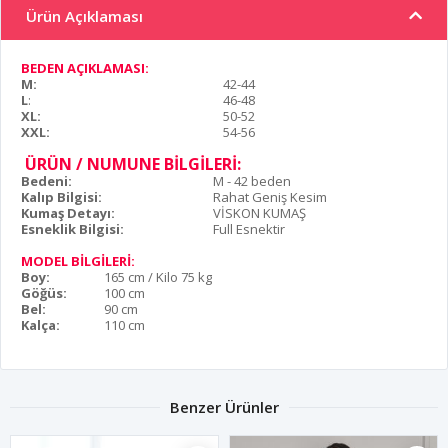
Ürün Açıklaması
BEDEN AÇIKLAMASI:
M:
42-44
L
:
46-48
XL:
50-52
XXL:
54-56
ÜRÜN / NUMUNE BİLGİLERİ:
Bedeni:
M - 42 beden
Kalıp Bilgisi:
Rahat Geniş Kesim
Kumaş Detayı:
VİSKON KUMAŞ
Esneklik Bilgisi:
Full Esnektir
MODEL BİLGİLERİ:
Boy:
165 cm / Kilo 75 kg
Göğüs:
100 cm
Bel:
90 cm
Kalça:
110 cm
Benzer Ürünler