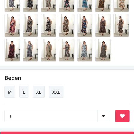
Beden
M
L
XL
XXL