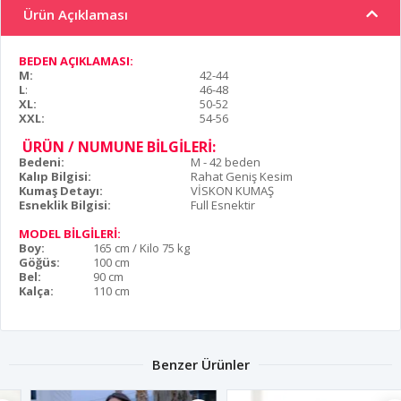
Ürün Açıklaması
BEDEN AÇIKLAMASI:
M:
42-44
L
:
46-48
XL:
50-52
XXL:
54-56
ÜRÜN / NUMUNE BİLGİLERİ:
Bedeni:
M - 42 beden
Kalıp Bilgisi:
Rahat Geniş Kesim
Kumaş Detayı:
VİSKON KUMAŞ
Esneklik Bilgisi:
Full Esnektir
MODEL BİLGİLERİ:
Boy:
165 cm / Kilo 75 kg
Göğüs:
100 cm
Bel:
90 cm
Kalça:
110 cm
Benzer Ürünler