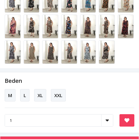
Beden
M
L
XL
XXL