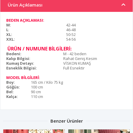
Ürün Açıklaması
BEDEN AÇIKLAMASI:
M:
42-44
L
:
46-48
XL:
50-52
XXL:
54-56
ÜRÜN / NUMUNE BİLGİLERİ:
Bedeni:
M - 42 beden
Kalıp Bilgisi:
Rahat Geniş Kesim
Kumaş Detayı:
VİSKON KUMAŞ
Esneklik Bilgisi:
Full Esnektir
MODEL BİLGİLERİ:
Boy:
165 cm / Kilo 75 kg
Göğüs:
100 cm
Bel:
90 cm
Kalça:
110 cm
Benzer Ürünler