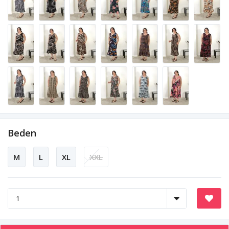
Beden
M
L
XL
XXL