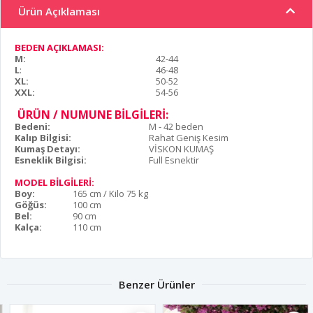
Ürün Açıklaması
BEDEN AÇIKLAMASI:
M:
42-44
L
:
46-48
XL:
50-52
XXL:
54-56
ÜRÜN / NUMUNE BİLGİLERİ:
Bedeni:
M - 42 beden
Kalıp Bilgisi:
Rahat Geniş Kesim
Kumaş Detayı:
VİSKON KUMAŞ
Esneklik Bilgisi:
Full Esnektir
MODEL BİLGİLERİ:
Boy:
165 cm / Kilo 75 kg
Göğüs:
100 cm
Bel:
90 cm
Kalça:
110 cm
Benzer Ürünler