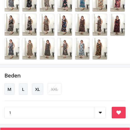
Beden
M
L
XL
XXL