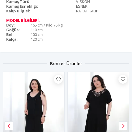
Kumaş Türü:
VİSKON
Kumaş Esnekliği:
ESNEK
Kalıp Bilgisi:
RAHAT KALIP
MODEL BİLGİLERİ:
Boy:
165 cm / Kilo 76 kg
Göğüs:
110 cm
Bel:
100 cm
Kalça:
120 cm
Benzer Ürünler