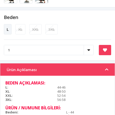
Beden
L
XL
XXL
3XL
Ürün Açıklaması
BEDEN AÇIKLAMASI:
L:
44-46
XL
:
48-50
XXL:
52-54
3XL:
56-58
ÜRÜN / NUMUNE BİLGİLERİ:
Bedeni:
L - 44