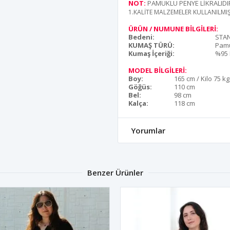
NOT:
PAMUKLU PENYE LİKRALIDI
1.KALİTE MALZEMELER KULLANILMI
ÜRÜN / NUMUNE BİLGİLERİ:
Bedeni:
STA
KUMAŞ TÜRÜ:
Pam
Kumaş İçeriği:
%95 
MODEL BİLGİLERİ:
Boy:
165 cm / Kilo 75 kg
Göğüs:
110 cm
Bel:
98 cm
Kalça:
118 cm
Yorumlar
Benzer Ürünler