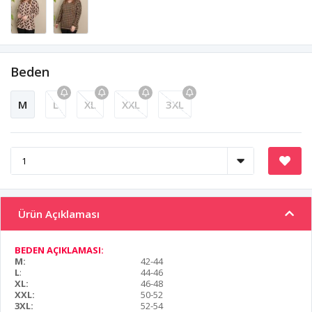
Beden
M
L
XL
XXL
3XL
Ürün Açıklaması
BEDEN AÇIKLAMASI:
M:
42-44
L
:
44-46
XL:
46-48
XXL:
50-52
3XL:
52-54