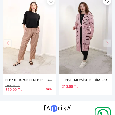
RENKTE BÜYÜK BEDEN BÜRÜMCÜK ŞALVAR PANTOLON
RENKTE MEVSİMLİK TRİKO SÜTLÜ PUDRA HIRKA
599,99 TL
210,00 TL
%42
350,00 TL