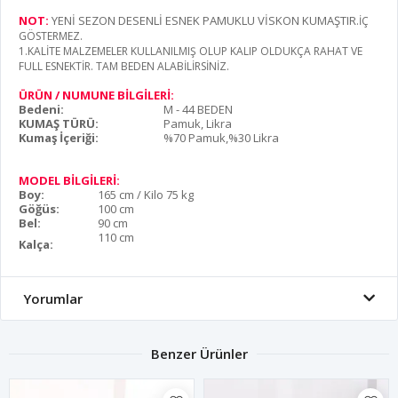
NOT:
YENİ SEZON DESENLİ ESNEK PAMUKLU VİSKON KUMAŞTIR
.İÇ
GÖSTERMEZ.
1.KALİTE MALZEMELER KULLANILMIŞ OLUP KALIP OLDUKÇA RAHAT VE
FULL ESNEKTİR. TAM BEDEN ALABİLİRSİNİZ.
ÜRÜN / NUMUNE BİLGİLERİ:
Bedeni:
M - 44 BEDEN
KUMAŞ TÜRÜ:
Pamuk, Likra
Kumaş İçeriği:
%70 Pamuk,%30 Likra
MODEL BİLGİLERİ:
Boy:
165 cm / Kilo 75 kg
Göğüs:
100 cm
Bel:
90 cm
110 cm
Kalça:
Yorumlar
Benzer Ürünler